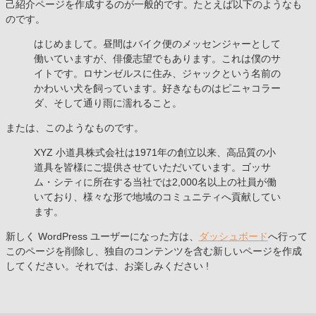
己紹介ページを作成するのが一般的です。たとえば以下のようなも
のです。
はじめまして。昼間はバイク便のメッセンジャーとして
働いていますが、俳優志望でもあります。これは僕のサ
イトです。ロサンゼルスに住み、ジャックという名前の
かわいい犬を飼っています。好きなものはピニャコラー
ダ、そして通り雨に濡れること。
または、このようなものです。
XYZ 小道具株式会社は1971年の創立以来、高品質の小
道具を皆様にご提供させていただいています。ゴッサ
ム・シティに所在する当社では2,000名以上の社員が働
いており、様々な形で地域のコミュニティへ貢献してい
ます。
新しく WordPress ユーザーになった方は、
ダッシュボード
へ行って
このページを削除し、独自のコンテンツを含む新しいページを作成
してください。それでは、お楽しみください !
コ
ペ
ン
ー