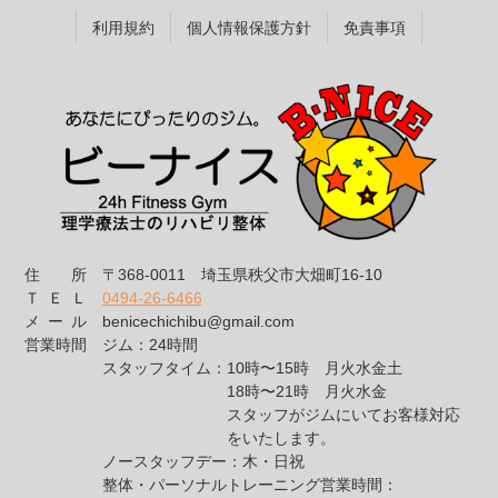
テ
ジ
利用規約
個人情報保護方針
免責事項
ン
の
ツ
先
本
頭
文
へ
の
戻
先
る
頭
へ
戻
る
住所
〒368-0011
埼玉県秩父市大畑町16-10
ＴＥＬ
0494-26-6466
メール
benicechichibu@gmail.com
営業時間
ジム：24時間
スタッフタイム：
10時〜15時 月火水金土
18時〜21時 月火水金
スタッフがジムにいてお客様対応
をいたします。
ノースタッフデー：
木・日祝
整体・パーソナルトレーニング営業時間：