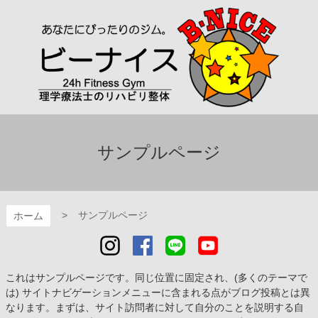
コ
ン
テ
ン
ツ
本
文
へ
B-NICE～ビーナイス～
ス
キ
サンプルページ
ッ
プ
サンプルページ
ホーム
これはサンプルページです。同じ位置に固定され、(多くのテーマで
は) サイトナビゲーションメニューに含まれる点がブログ投稿とは異
なります。まずは、サイト訪問者に対して自分のことを説明する自