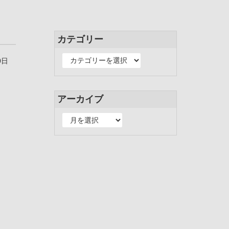
カテゴリー
カ
0日
テ
ゴ
。
リ
アーカイブ
ー
ア
ー
カ
イ
ブ