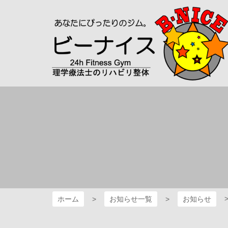
コ
ーナイス～
ン
テ
ン
ツ
本
文
へ
ス
キ
ッ
プ
ホーム
お知らせ一覧
お知らせ