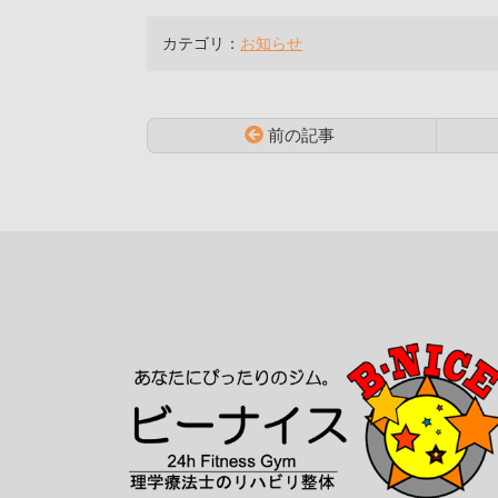
カテゴリ：
お知らせ
前の記事
コ
ペ
ン
ー
テ
ジ
ン
の
ツ
先
本
頭
文
へ
の
戻
先
る
頭
へ
戻
る