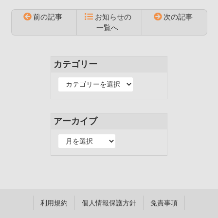
前の記事
お知らせの
次の記事
一覧へ
コ
ペ
ン
ー
テ
ジ
カテゴリー
ン
の
ツ
先
カ
本
頭
テ
文
へ
ゴ
の
戻
リ
アーカイブ
先
る
ー
頭
ア
へ
ー
戻
カ
る
イ
ブ
利用規約
個人情報保護方針
免責事項