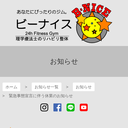
コ
ン
テ
ン
ツ
本
文
へ
B-NICE～ビーナイス～
ス
キ
お知らせ
ッ
プ
ホーム
お知らせ一覧
お知らせ
緊急事態宣言に伴う休業のお知らせ