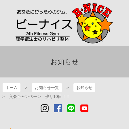
コ
ン
テ
ン
ツ
本
文
へ
B-NICE～ビーナイス～
ス
キ
お知らせ
ッ
プ
ホーム
お知らせ一覧
お知らせ
入会キャンペーン 残り10日！！