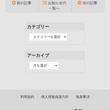
前の記事
お知らせの
次の記事
一覧へ
コ
ペ
ン
ー
テ
ジ
カテゴリー
ン
の
ツ
先
カ
本
頭
テ
文
へ
ゴ
の
戻
リ
アーカイブ
先
る
ー
頭
ア
へ
ー
戻
カ
る
イ
ブ
利用規約
個人情報保護方針
免責事項