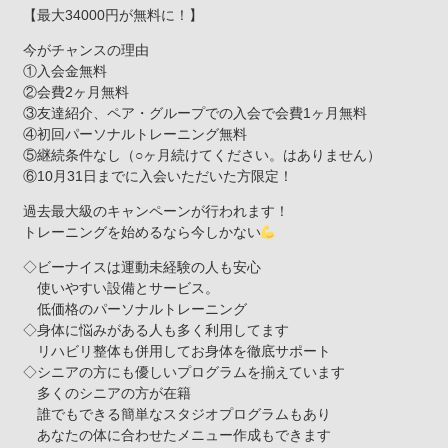
【最大34000円が無料に！】
今がチャンスの理由
①入会金無料
②会費2ヶ月無料
③友達紹介、ペア・グループでの入会で会費1ヶ月無料
④初回パーソナルトレーニング無料
⑤継続条件なし（○ヶ月続けてください。はありません）
⑥10月31日までに入会いただいた方限定！
過去最大級のキャンペーンが行われます！
トレーニングを始めるなら今しかない
◇ビーナイスは運動未経験の人も安心
使いやすい設備とサービス。
低価格のパーソナルトレーニング
◇身体に悩みがある人も多く利用してます
リハビリ整体も併用してお身体を徹底サポート
◇シニアの方にも優しいプログラムを揃えています
多くのシニアの方が在籍
誰でもできる簡単なスタジオプログラムもあり
あなたの体に合わせたメニュー作成もできます